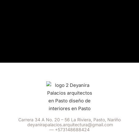
Carrera 34 A No. 20 – 56 La Riviera, Pasto, Nariño
deyanirapalacios.arquitectura@gmail.com
—
+573148688424