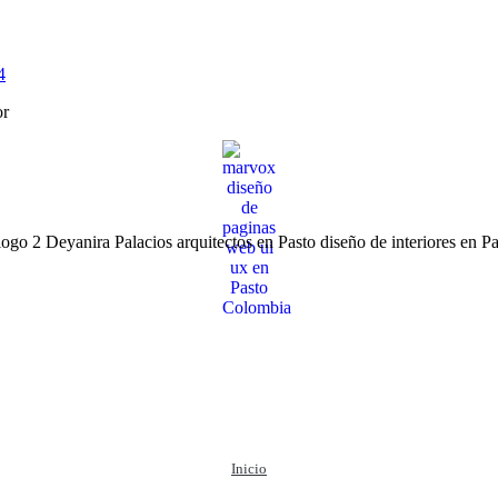
4
or
Inicio